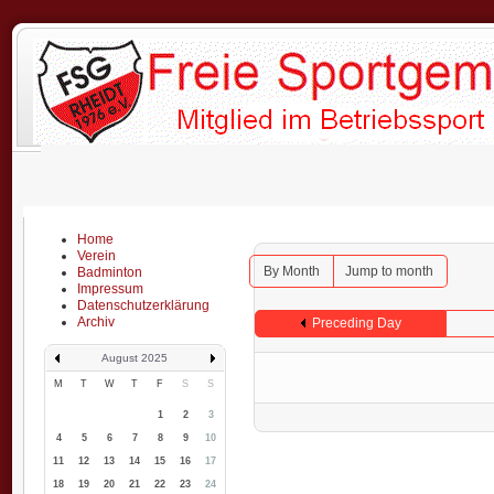
Home
Verein
By Month
Jump to month
Badminton
Impressum
Datenschutzerklärung
Archiv
Preceding Day
August 2025
M
T
W
T
F
S
S
1
2
3
4
5
6
7
8
9
10
11
12
13
14
15
16
17
18
19
20
21
22
23
24