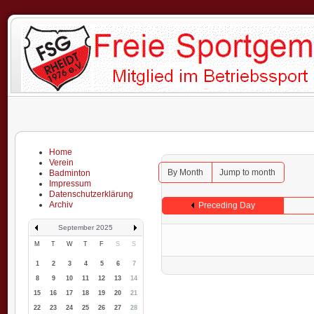
Home
Verein
By Month
Jump to month
Badminton
Impressum
Datenschutzerklärung
Archiv
Preceding Day
September 2025
M
T
W
T
F
S
S
1
2
3
4
5
6
7
8
9
10
11
12
13
14
15
16
17
18
19
20
21
22
23
24
25
26
27
28